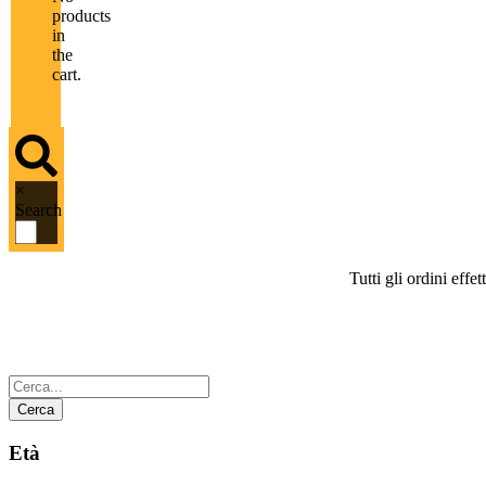
products
in
the
cart.
×
Search
Tutti gli ordini eff
Categoria:
GIALLI
Cerca
Età