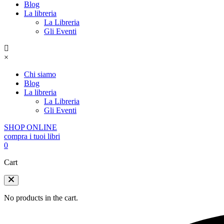
Blog
La libreria
La Libreria
Gli Eventi
×
Chi siamo
Blog
La libreria
La Libreria
Gli Eventi
SHOP ONLINE
compra i tuoi libri
0
Cart
No products in the cart.