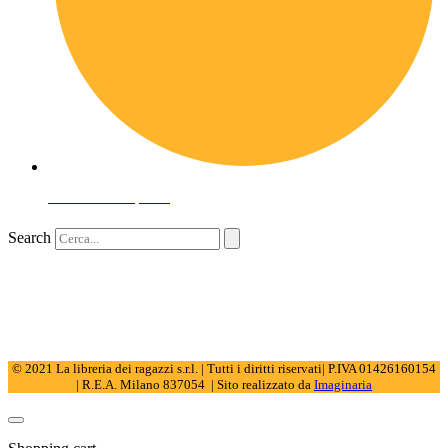
Domande frequenti
Search
© 2021 La libreria dei ragazzi s.r.l. | Tutti i diritti riservati| P.IVA 01426160154
| R.E.A. Milano 837054 | Sito realizzato da
Imaginaria