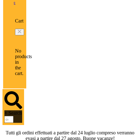
0
Cart
No
products
in
the
cart.
×
Search
Tutti gli ordini effettuati a partire dal 24 luglio compreso verranno
evasi a partire dal 27 agosto. Buone vacanze!