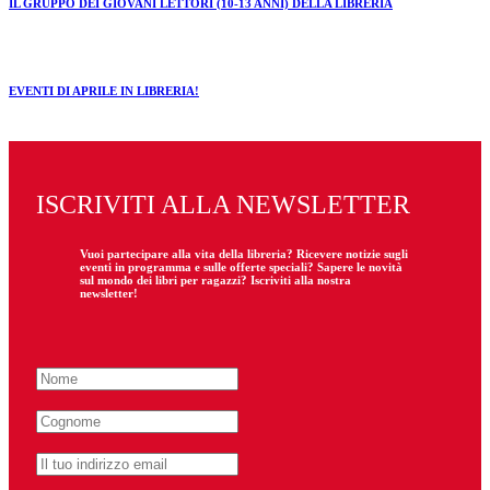
IL GRUPPO DEI GIOVANI LETTORI (10-13 ANNI) DELLA LIBRERIA
EVENTI DI APRILE IN LIBRERIA!
ISCRIVITI ALLA NEWSLETTER
Vuoi partecipare
alla
vita della libreria? Ricevere notizie sugli
eventi in programma e sulle offerte speciali? Sapere le novità
sul mondo dei libri per ragazzi? Iscriviti alla nostra
newsletter!