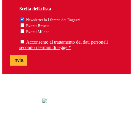
Scelta della lista
Newsletter la Libreria dei Ragazzi
Eventi Brescia
Eventi Milano
Acconsento al trattamento dei dati personali
secondo i termini di legge *
Invia
lunedì: chiuso
da martedì a sabato: 9.30-13.00 e 14.30-19.00
domenica: chiuso