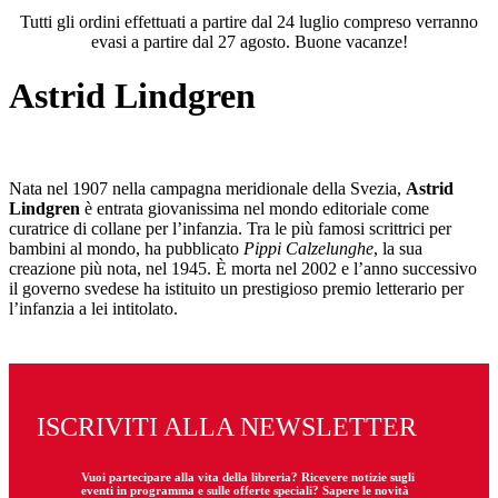
Tutti gli ordini effettuati a partire dal 24 luglio compreso verranno
evasi a partire dal 27 agosto. Buone vacanze!
Astrid Lindgren
Nata nel 1907 nella campagna meridionale della Svezia,
Astrid
Lindgren
è entrata giovanissima nel mondo editoriale come
curatrice di collane per l’infanzia. Tra le più famosi scrittrici per
bambini al mondo, ha pubblicato
Pippi Calzelunghe
, la sua
creazione più nota, nel 1945. È morta nel 2002 e l’anno successivo
il governo svedese ha istituito un prestigioso premio letterario per
l’infanzia a lei intitolato.
ISCRIVITI ALLA NEWSLETTER
Vuoi partecipare
alla
vita della libreria? Ricevere notizie sugli
eventi in programma e sulle offerte speciali? Sapere le novità